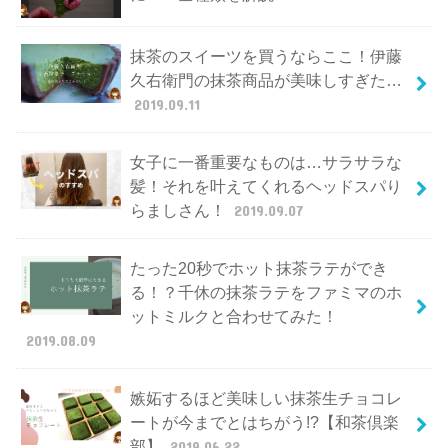
抹茶のスイーツを買うならここ！伊藤
久右衛門の抹茶商品が美味しすぎた…
2019.09.11
女子に一番重要なものは…サラサラな
髪！それを叶えてくれるヘッドスパり
らましさん！
2019.09.07
たった20秒でホット抹茶ラテができ
る！？千休の抹茶ラテをファミマのホ
ットミルクと合わせてみた！
2019.08.09
嫉妬するほど美味しい抹茶生チョコレ
ートが今までとはちがう!?【和茶倶楽
部】
2019.06.22