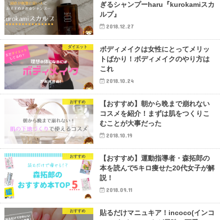
ぎるシャンプーharu『kurokamiスカ
ルプ』
2018.12.27
ダイエット
ボディメイクは女性にとってメリッ
トばかり！ボディメイクのやり方は
これ
2018.10.24
おすすめ
【おすすめ】朝から晩まで崩れない
コスメを紹介！まずは肌をつくりこ
むことが大事だった
2018.10.19
おすすめ
【おすすめ】運動指導者・森拓郎の
本を読んで5キロ痩せた20代女子が解
説！
2018.09.11
おすすめ
貼るだけマニュキア！incoco(インコ