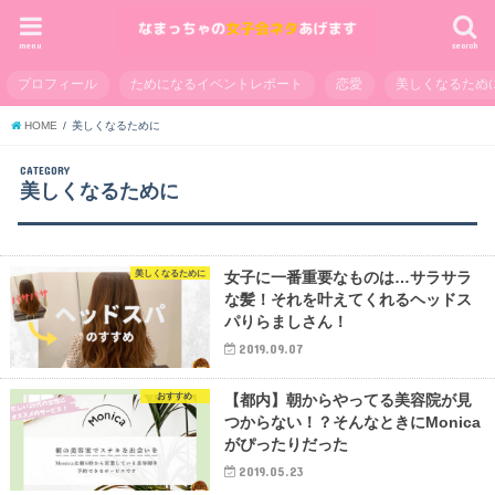
menu
search
プロフィール
ためになるイベントレポート
恋愛
美しくなるため
HOME
美しくなるために
CATEGORY
美しくなるために
美しくなるために
女子に一番重要なものは…サラサラ
な髪！それを叶えてくれるヘッドス
パりらましさん！
2019.09.07
おすすめ
【都内】朝からやってる美容院が見
つからない！？そんなときにMonica
がぴったりだった
2019.05.23