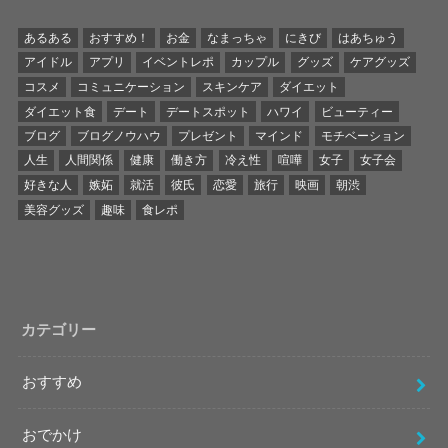
あるある
おすすめ！
お金
なまっちゃ
にきび
はあちゅう
アイドル
アプリ
イベントレポ
カップル
グッズ
ケアグッズ
コスメ
コミュニケーション
スキンケア
ダイエット
ダイエット食
デート
デートスポット
ハワイ
ビューティー
ブログ
ブログノウハウ
プレゼント
マインド
モチベーション
人生
人間関係
健康
働き方
冷え性
喧嘩
女子
女子会
好きな人
嫉妬
就活
彼氏
恋愛
旅行
映画
朝渋
美容グッズ
趣味
食レポ
カテゴリー
おすすめ
おでかけ