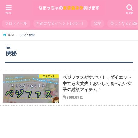
menu
search
プロフィール
ためになるイベントレポート
恋愛
美しくなるため
HOME
タグ : 便秘
TAG
便秘
ダイエット
ベジファスがすごい！！ダイエット
中でも大丈夫！おいしく食べたい女
子の必須アイテム！
2018.01.23