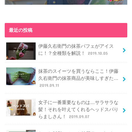
最近の投稿
伊藤久右衛門の抹茶パフェがアイス
に！？全種類を解説！
2019.10.05
抹茶のスイーツを買うならここ！伊藤
久右衛門の抹茶商品が美味しすぎた…
2019.09.11
女子に一番重要なものは…サラサラな
髪！それを叶えてくれるヘッドスパり
らましさん！
2019.09.07