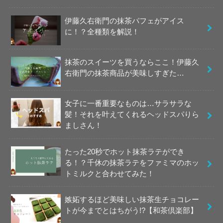
伊藤久右衛門の抹茶パフェがアイス
に！？全種類を解説！
抹茶のスイーツを買うならここ！伊藤久
右衛門の抹茶商品が美味しすぎた…
女子に一番重要なものは…サラサラな
髪！それを叶えてくれるヘッドスパりら
ましさん！
たった20秒でホット抹茶ラテができ
る！？千休の抹茶ラテをファミマのホッ
トミルクと合わせてみた！
嫉妬するほど美味しい抹茶生チョコレー
トが今までとはちがう!?【和茶倶楽部】