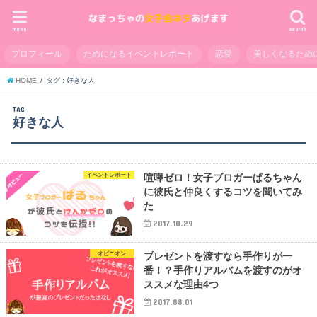
menu
search
プロフィール
ためになるイベントレポート
恋愛
美しくなるため
HOME
タグ : 好きな人
TAG
好きな人
イベントレポート
喧嘩ゼロ！女子ブロガーぱるちゃん
に彼氏と仲良くするコツを聞いてみ
た
2017.10.29
オピニオン
プレゼントを渡すなら手作りが一
番！？手作りアルバムを渡すのがオ
ススメな理由4つ
2017.08.01