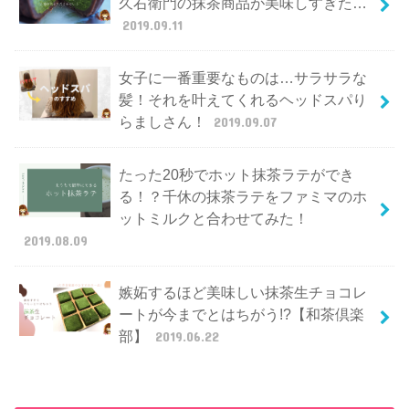
久右衛門の抹茶商品が美味しすぎた…
2019.09.11
女子に一番重要なものは…サラサラな
髪！それを叶えてくれるヘッドスパり
らましさん！
2019.09.07
たった20秒でホット抹茶ラテができ
る！？千休の抹茶ラテをファミマのホ
ットミルクと合わせてみた！
2019.08.09
嫉妬するほど美味しい抹茶生チョコレ
ートが今までとはちがう!?【和茶倶楽
部】
2019.06.22