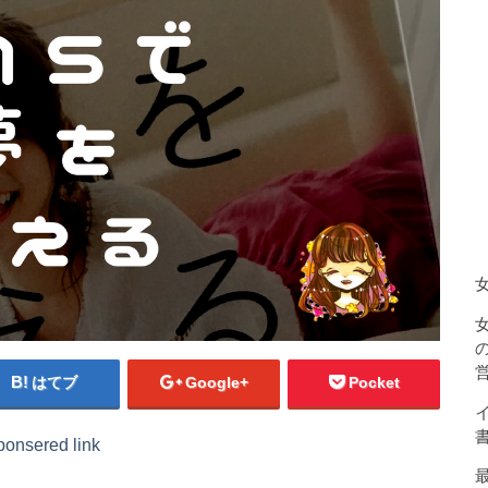
はてブ
Google+
Pocket
ponsered link