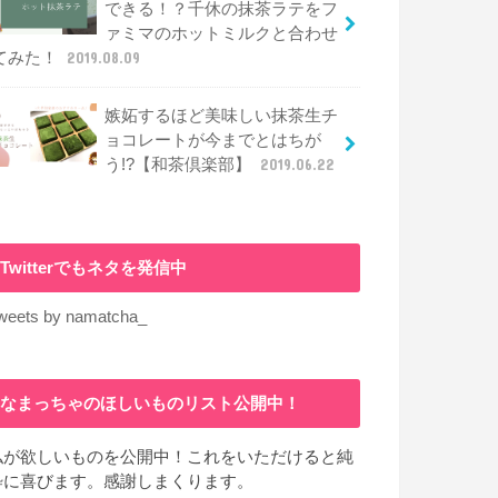
できる！？千休の抹茶ラテをフ
ァミマのホットミルクと合わせ
てみた！
2019.08.09
嫉妬するほど美味しい抹茶生チ
ョコレートが今までとはちが
う!?【和茶倶楽部】
2019.06.22
Twitterでもネタを発信中
weets by namatcha_
なまっちゃのほしいものリスト公開中！
私が欲しいものを公開中！これをいただけると純
粋に喜びます。感謝しまくります。