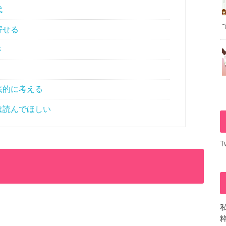
代
寄せる
さ
底的に考える
は読んでほしい
T