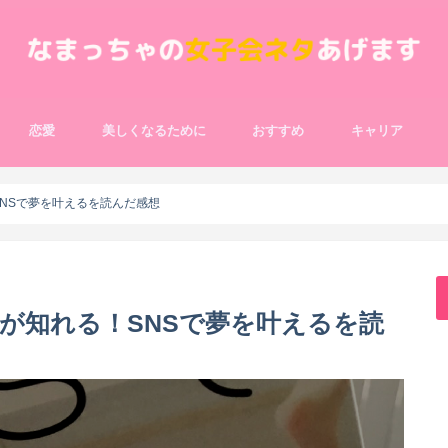
恋愛
美しくなるために
おすすめ
キャリア
アイテム
彼氏・男友達
ダイエット
美容
本
コスメ
フード
スポット
映画・便利グッズなど
ダイエットフード
ボディメイク
ケアグッズ
コスメ
SNSで夢を叶えるを読んだ感想
法が知れる！SNSで夢を叶えるを読