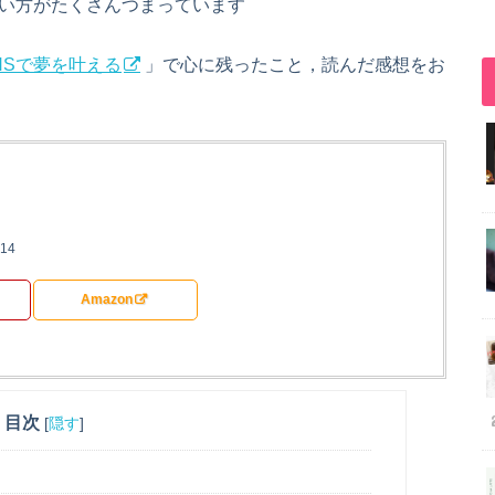
合い方がたくさんつまっています
NSで夢を叶える
」で心に残ったこと，読んだ感想をお
14
Amazon
目次
[
隠す
]