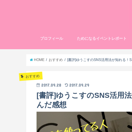
プロフィール
ためになるイベントレポート
イベントレポート
朝渋
HOME
おすすめ
[書評]ゆうこすのSNS活用法が知れる！
おすすめ
2017.09.28
2017.09.29
[書評]ゆうこすのSNS活用
んだ感想