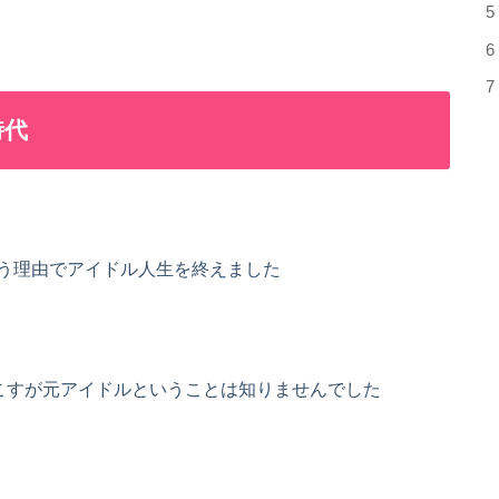
5
6
7
時代
う理由でアイドル人生を終えました
ゆうこすが元アイドルということは知りませんでした