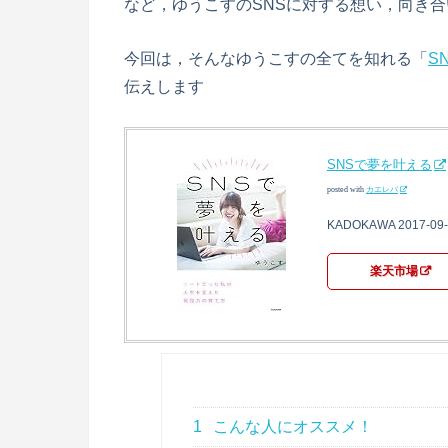
など，ゆうこすのSNSに対する想い，向き
今回は，そんなゆうこすの全てを知れる「
S
伝えします
SNSで夢を叶える
posted with
カエレバ
KADOKAWA 2017-09-
楽天市場
1
こんな人にオススメ！