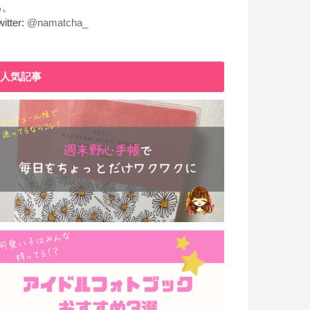
る。
witter:
@namatcha_
人気記事