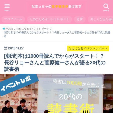
menu
search
プロフィール
ためになるイベントレポート
恋愛
美しくなるため
HOME
ためになるイベントレポート
[朝渋]本は1000冊読んでからがスタート！？長谷リョーさんと菅原健一さんが語る20代の読書
術
2018.11.27
ためになるイベントレポート
[朝渋]本は1000冊読んでからがスタート！？
長谷リョーさんと菅原健一さんが語る20代の
読書術