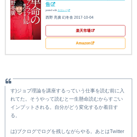
告
posted with
カエレバ
西野 亮廣 幻冬舎 2017-10-04
楽天市場
Amazon
す)ジョブ理論を講座するっていう仕事を読む前に入
れてた。そうやって読むと一生懸命読むからすごい
インプットされる。自分がどう変化するか着目す
る。
は)ブクログでログを残しながらやる。あとはTwitter