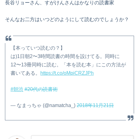
長谷リョーさん、すがけんさんはかなりの読書家
そんなお二方はいつどのようにして読むのでしょうか？
【本っていつ読むの？】
は)1日朝2〜3時間読書の時間を設けてる。同時に
12〜13冊同時に読む。「本を読む本」にこの方法が
書いてある。
https://t.co/oMpiCRZJPh
#朝渋
#20代の読書術
— なまっちゃ (@namatcha_)
2018年11月21日